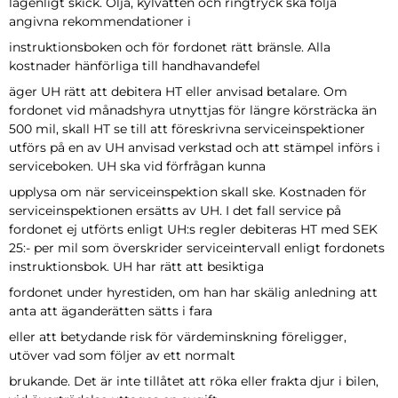
lagenligt skick. Olja, kylvatten och ringtryck ska följa
angivna rekommendationer i
instruktionsboken och för fordonet rätt bränsle. Alla
kostnader hänförliga till handhavandefel
äger UH rätt att debitera HT eller anvisad betalare. Om
fordonet vid månadshyra utnyttjas för längre körsträcka än
500 mil, skall HT se till att föreskrivna serviceinspektioner
utförs på en av UH anvisad verkstad och att stämpel införs i
serviceboken. UH ska vid förfrågan kunna
upplysa om när serviceinspektion skall ske. Kostnaden för
serviceinspektionen ersätts av UH. I det fall service på
fordonet ej utförts enligt UH:s regler debiteras HT med SEK
25:- per mil som överskrider serviceintervall enligt fordonets
instruktionsbok. UH har rätt att besiktiga
fordonet under hyrestiden, om han har skälig anledning att
anta att äganderätten sätts i fara
eller att betydande risk för värdeminskning föreligger,
utöver vad som följer av ett normalt
brukande. Det är inte tillåtet att röka eller frakta djur i bilen,