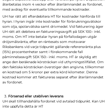
återbetalas inom 4 veckor efter återlämnandet av fordonet,
med avdrag för eventuella tillkommande kostnader.
UH har rätt att efterdebitera HT för kostnader hänförda till
hyran. I hyran ingår inte kostnader för förbrukningsvätskor
som olja, spolarvätska samt drivmedel. Vid fakturering äger
UH rätt att debitera en faktureringsavgift på SEK 100:- inkl.
moms. Om HT inte betalar hyran på förfallodagen utgår
dröjsmålsränta, efter en räntesats som motsvarar
Riksbankens vid varje tidpunkt gällande referensränta plus
(15%) procentenheter samt i förekommande fall
påminnelseavgift SEK 150:- inkl. moms. HT är skyldig att
ange den beräknade körsträckan vid uthyrningstillfället. Om
den faktiska körsträckan överstiger den angivna, tillkommer
en kostnad om 5 kronor per extra körd kilometer. Denna
kostnad kommer att faktureras separat efter återlämnandet
av fordonet.
Försenad eller utebliven leverans
UH skall tillhandahålla fordonet vid avtalad tidpunkt. Kan UH
inte uppfylla detta är HT