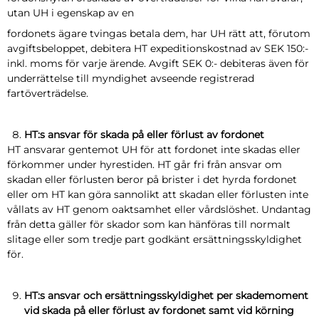
utan UH i egenskap av en
fordonets ägare tvingas betala dem, har UH rätt att, förutom
avgiftsbeloppet, debitera HT expeditionskostnad av SEK 150:-
inkl. moms för varje ärende. Avgift SEK 0:- debiteras även för
underrättelse till myndighet avseende registrerad
fartöverträdelse.
HT:s ansvar för skada på eller förlust av fordonet
HT ansvarar gentemot UH för att fordonet inte skadas eller
förkommer under hyrestiden. HT går fri från ansvar om
skadan eller förlusten beror på brister i det hyrda fordonet
eller om HT kan göra sannolikt att skadan eller förlusten inte
vållats av HT genom oaktsamhet eller vårdslöshet. Undantag
från detta gäller för skador som kan hänföras till normalt
slitage eller som tredje part godkänt ersättningsskyldighet
för.
HT:s ansvar och ersättningsskyldighet per skademoment
vid skada på eller förlust av fordonet samt vid körning