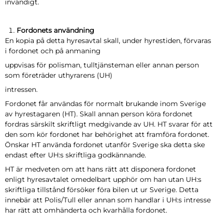
invändigt.
Fordonets användning
En kopia på detta hyresavtal skall, under hyrestiden, förvaras
i fordonet och på anmaning
uppvisas för polisman, tulltjänsteman eller annan person
som företräder uthyrarens (UH)
intressen.
Fordonet får användas för normalt brukande inom Sverige
av hyrestagaren (HT). Skall annan person köra fordonet
fordras särskilt skriftligt medgivande av UH. HT svarar för att
den som kör fordonet har behörighet att framföra fordonet.
Önskar HT använda fordonet utanför Sverige ska detta ske
endast efter UH:s skriftliga godkännande.
HT är medveten om att hans rätt att disponera fordonet
enligt hyresavtalet omedelbart upphör om han utan UH:s
skriftliga tillstånd försöker föra bilen ut ur Sverige. Detta
innebär att Polis/Tull eller annan som handlar i UH:s intresse
har rätt att omhänderta och kvarhålla fordonet.