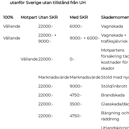
utanför Sverige utan tillstånd från UH
100%
Motpart
Utan SKR
Med SKR
Skademomen
Vållande
22000:-
6000:-
Vagnskada
22000:- +
Vagnskada +
Vållande
9000:- + 6000:-
9000:-
trafiksjälvrisk
Motpartens
försäkring tä
Vållande
22000:-
0:-
kostnader för
skador
Marknadsvärde
Marknadsvärde
Stöld med ny
22000:-
9000:-
Stöld/inbrott
22000:-
4750:-
Brandskada
22000:-
3500:-
Glasskada/däc
Bärgning och
22000:-
4750:-
räddning
Utlandskörni