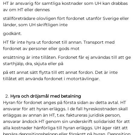
HT är ansvarig för samtliga kostnader som UH kan drabbas
av om HT eller dennes
ställföreträdare olovligen fört fordonet utanför Sverige eller
länder, som UH skriftligen inte
godkänt.
HT får inte hyra ut fordonet till annan. Transport med
fordonet av personer eller gods mot
ersättning är inte tillåten. Fordonet får ej användas till att ge
starthjälp, dra, skjuta eller på
på ett annat sätt flytta till ett annat fordon. Det är inte
tillåtet att använda fordonet i motortävlingar.
Hyra och dröjsmål med betalning
Hyran för fordonet anges på första sidan av detta avtal. HT
ansvarar för att hyran erläggs. I de fall hyreskostnaden skall
erläggas av annan än HT, t.ex. faktureras juridisk person,
ansvarar ändock HT genom sin underskrift solidariskt för att
alla kostnader hänförliga till hyran erläggs. UH äger rätt att
begära depositionsbelopp eller förskott på hyran. Deposition