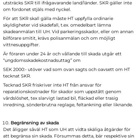
utsträcks SKR till ifrågavarande land/länder. SKR gäller inte
om fordonet stjäls med nyckel.
För att SKR skall gälla måste HT uppfylla ordinarie
skyldigheter vid skadefall, t.ex. omedelbart lämna
skadeanmälan till UH. Vid parkeringsskador, eller om annan
bilförare smitit, krävs polisanmälan och om möjligt
vittnesuppgifter.
Är föraren under 24 år och vållande till skada utgår ett
“ungdomsskadekostnadsuttag” om
SEK 2000:- utöver vad som ovan sagts och oavsett om HT
tecknat SKR.
Tecknad SKR friskriver inte HT från ansvar för
reparationskostnader för skador som uppstått genom
vårdslöshet, tex slarvigt lastad bil, fläckad eller trasig
inredning, sönderbrutna reglage, feltankning eller liknande.
Begränsning av skada
Det åligger såväl HT som UH att vidta skäliga åtgärder för
att begränsa sin skada. Försummas detta, bär respektive sin