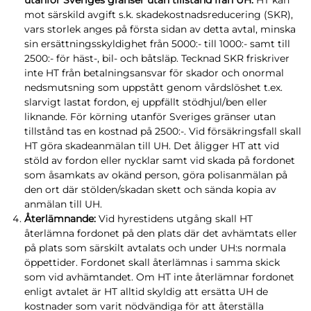
utanför Sveriges gränser utan tillstånd från UH:
HT kan
mot särskild avgift s.k. skadekostnadsreducering (SKR),
vars storlek anges på första sidan av detta avtal, minska
sin ersättningsskyldighet från 5000:- till 1000:- samt till
2500:- för häst-, bil- och båtsläp. Tecknad SKR friskriver
inte HT från betalningsansvar för skador och onormal
nedsmutsning som uppstått genom vårdslöshet t.ex.
slarvigt lastat fordon, ej uppfällt stödhjul/ben eller
liknande. För körning utanför Sveriges gränser utan
tillstånd tas en kostnad på 2500:-. Vid försäkringsfall skall
HT göra skadeanmälan till UH. Det åligger HT att vid
stöld av fordon eller nycklar samt vid skada på fordonet
som åsamkats av okänd person, göra polisanmälan på
den ort där stölden/skadan skett och sända kopia av
anmälan till UH.
Återlämnande:
Vid hyrestidens utgång skall HT
återlämna fordonet på den plats där det avhämtats eller
på plats som särskilt avtalats och under UH:s normala
öppettider. Fordonet skall återlämnas i samma skick
som vid avhämtandet. Om HT inte återlämnar fordonet
enligt avtalet är HT alltid skyldig att ersätta UH de
kostnader som varit nödvändiga för att återställa