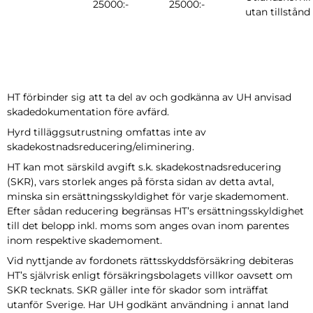
25000:-
25000:-
utan tillstånd
HT förbinder sig att ta del av och godkänna av UH anvisad
skadedokumentation före avfärd.
Hyrd tilläggsutrustning omfattas inte av
skadekostnadsreducering/eliminering.
HT kan mot särskild avgift s.k. skadekostnadsreducering
(SKR), vars storlek anges på första sidan av detta avtal,
minska sin ersättningsskyldighet för varje skademoment.
Efter sådan reducering begränsas HT’s ersättningsskyldighet
till det belopp inkl. moms som anges ovan inom parentes
inom respektive skademoment.
Vid nyttjande av fordonets rättsskyddsförsäkring debiteras
HT’s självrisk enligt försäkringsbolagets villkor oavsett om
SKR tecknats. SKR gäller inte för skador som inträffat
utanför Sverige. Har UH godkänt användning i annat land