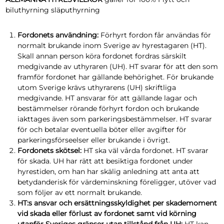
biluthyrning släputhyrning
Fordonets användning:
Förhyrt fordon får användas för
normalt brukande inom Sverige av hyrestagaren (HT).
Skall annan person köra fordonet fordras särskilt
medgivande av uthyraren (UH). HT svarar för att den som
framför fordonet har gällande behörighet. För brukande
utom Sverige krävs uthyrarens (UH) skriftliga
medgivande. HT ansvarar för att gällande lagar och
bestämmelser rörande förhyrt fordon och brukande
iakttages även som parkeringsbestämmelser. HT svarar
för och betalar eventuella böter eller avgifter för
parkeringsförseelser eller brukande i övrigt.
Fordonets skötsel:
HT ska väl vårda fordonet. HT svarar
för skada. UH har rätt att besiktiga fordonet under
hyrestiden, om han har skälig anledning att anta att
betydanderisk för värdeminskning föreligger, utöver vad
som följer av ett normalt brukande.
HT:s ansvar och ersättningsskyldighet per skademoment
vid skada eller förlust av fordonet samt vid körning