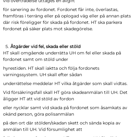
vid överträdelse uttages en avgift
för sanering av fordonet. Fordonet får inte, överlastas,
framföras i terräng eller på oplogad väg eller på annan plats
där risk föreligger för skada på fordonet. HT ska parkera
fordonet på säker plats mot skadegörelse.
Åtgärder vid fel, skada eller stöld
HT skall omgående underrätta UH om fel eller skada på
fordonet samt om stöld under
hyrestiden. HT skall iaktta och följa fordonets
varningssystem. UH skall efter sådan
underrättelse meddelar HT vilka åtgärder som skall vidtas.
Vid försäkringsfall skall HT göra skadeanmälan till UH. Det
åligger HT att vid stöld av fordon
eller nycklar samt vid skada på fordonet som åsamkats av
okänd person, göra polisanmälan
på den ort där stölden/skadan skett och sända kopia av
anmälan till UH. Vid försumlighet att