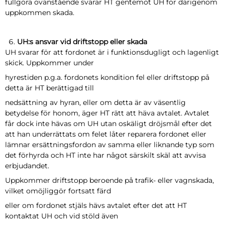
fullgöra ovanstående svarar HT gentemot UH för därigenom
uppkommen skada.
UH:s ansvar vid driftstopp eller skada
UH svarar för att fordonet är i funktionsdugligt och lagenligt
skick. Uppkommer under
hyrestiden p.g.a. fordonets kondition fel eller driftstopp på
detta är HT berättigad till
nedsättning av hyran, eller om detta är av väsentlig
betydelse för honom, äger HT rätt att häva avtalet. Avtalet
får dock inte hävas om UH utan oskäligt dröjsmål efter det
att han underrättats om felet låter reparera fordonet eller
lämnar ersättningsfordon av samma eller liknande typ som
det förhyrda och HT inte har något särskilt skäl att avvisa
erbjudandet.
Uppkommer driftstopp beroende på trafik- eller vagnskada,
vilket omöjliggör fortsatt färd
eller om fordonet stjäls hävs avtalet efter det att HT
kontaktat UH och vid stöld även