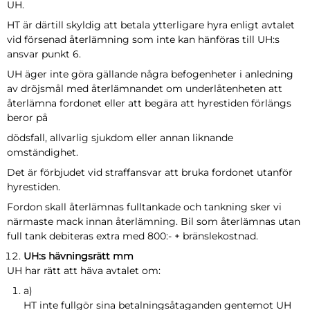
UH.
HT är därtill skyldig att betala ytterligare hyra enligt avtalet
vid försenad återlämning som inte kan hänföras till UH:s
ansvar punkt 6.
UH äger inte göra gällande några befogenheter i anledning
av dröjsmål med återlämnandet om underlåtenheten att
återlämna fordonet eller att begära att hyrestiden förlängs
beror på
dödsfall, allvarlig sjukdom eller annan liknande
omständighet.
Det är förbjudet vid straffansvar att bruka fordonet utanför
hyrestiden.
Fordon skall återlämnas fulltankade och tankning sker vi
närmaste mack innan återlämning. Bil som återlämnas utan
full tank debiteras extra med 800:- + bränslekostnad.
UH:s hävningsrätt mm
UH har rätt att häva avtalet om:
a)
HT inte fullgör sina betalningsåtaganden gentemot UH