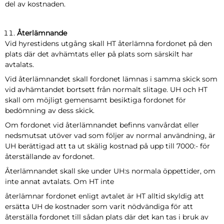
del av kostnaden.
Återlämnande
Vid hyrestidens utgång skall HT återlämna fordonet på den
plats där det avhämtats eller på plats som särskilt har
avtalats.
Vid återlämnandet skall fordonet lämnas i samma skick som
vid avhämtandet bortsett från normalt slitage. UH och HT
skall om möjligt gemensamt besiktiga fordonet för
bedömning av dess skick.
Om fordonet vid återlämnandet befinns vanvårdat eller
nedsmutsat utöver vad som följer av normal användning, är
UH berättigad att ta ut skälig kostnad på upp till 7000:- för
återställande av fordonet.
Återlämnandet skall ske under UH:s normala öppettider, om
inte annat avtalats. Om HT inte
återlämnar fordonet enligt avtalet är HT alltid skyldig att
ersätta UH de kostnader som varit nödvändiga för att
återställa fordonet till sådan plats där det kan tas i bruk av