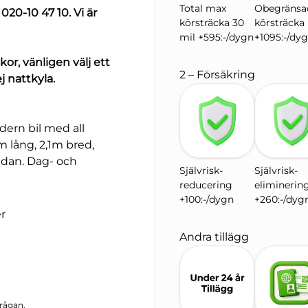
Total max
Obegränsa
20-10 47 10. Vi är
körsträcka 30
körsträcka
mil +595:-/dygn
+1095:-/dy
kor, vänligen välj ett
2 – Försäkring
ej nattkyla.
ern bil med all
 lång, 2,1m bred,
sidan. Dag- och
Självrisk-
Självrisk-
reducering
eliminerin
+100:-/dygn
+260:-/dyg
r
Andra tillägg
rågan.