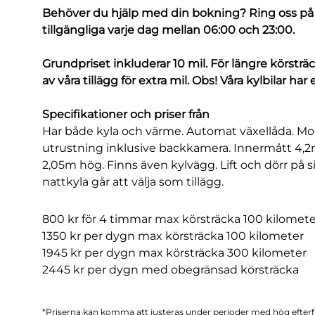
Behöver du hjälp med din bokning? Ring oss på 0
tillgängliga varje dag mellan 06:00 och 23:00.
Grundpriset inkluderar 10 mil. För längre körsträc
av våra tillägg för extra mil. Obs! Våra kylbilar har 
Specifikationer och priser från
Har både kyla och värme. Automat växellåda. Mod
utrustning inklusive backkamera. Innermått 4,2m
2,05m hög. Finns även kylvägg. Lift och dörr på 
nattkyla går att välja som tillägg.
800 kr för 4 timmar max körsträcka 100 kilomete
1350 kr per dygn max körsträcka 100 kilometer
1945 kr per dygn max körsträcka 300 kilometer
2445 kr per dygn med obegränsad körsträcka
*Priserna kan komma att justeras under perioder med hög efterf