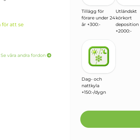
Tillägg för
Utländskt
förare under 24
körkort
 för att se
år +300:-
deposition
+2000:-
Se våra andra fordon
Dag- och
nattkyla
+150:-/dygn