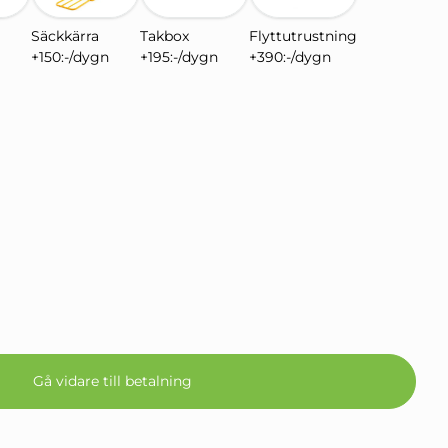
Säckkärra
Takbox
Flyttutrustning
+150:-/dygn
+195:-/dygn
+390:-/dygn
Gå vidare till betalning