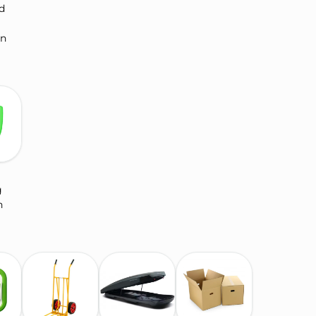
d
gn
g
n