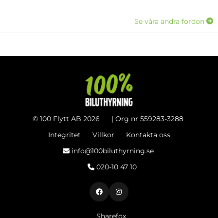
Se våra andra fordon
©
100 Flytt AB
2026
| Org nr
559283-3288
Integritet
Villkor
Kontakta oss
info@100biluthyrning.se
020-10 47 10
Sharefox