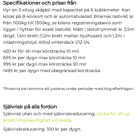
Specifikationer och priser från
Hyr en 3-sitsig skåpbil med kapacitet på 6 kubikmeter. Kan
köras på B-körkort och är automatväxlad. Bilarnas lastvikt är
från 1100kg till 1300kg, se bilens registreringsbevis som
ligger i hytten för exakt lastvikt. Mått i lastutrymmet är 2,5m
långt, 1,5m brett (1,2m brett mellan hjulhusen) och 1,2m i
inlastningshöjd. Alltid vinterdäck 1/12-1/4.
450 kr för 4h max körsträcka 10 mil
695 kr per dygn max körsträcka 10 mil
995 kr per dygn max körsträcka 30 mil
1495 kr per dygn med obegränsad körsträcka
*Priserna kan komma att justeras under perioder med hög efterfrågan.
Självrisk på alla fordon
Självrisk utan och med självriskreducering:
klicka för att se
ersättningsskyldighet vid skada.
Självriskreducering: 100 kr per dygn.