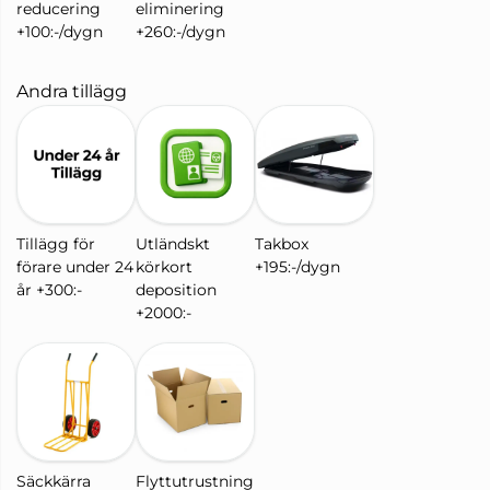
reducering
eliminering
+100:-/dygn
+260:-/dygn
Andra tillägg
Tillägg för
Utländskt
Takbox
förare under 24
körkort
+195:-/dygn
år +300:-
deposition
+2000:-
Säckkärra
Flyttutrustning